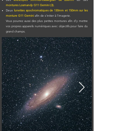
montures Losmandy G11 Gemini (3).
Deux
lunettes apochromatiques de 130mm et 150mm sur les
monture G11 Gemini
afin de s'initier à l'imagerie.
Vous pourrez aussi des plus petites montures afin d’y mettre
vos propres appareils numériques avec objectifs pour faire du
grand champs.