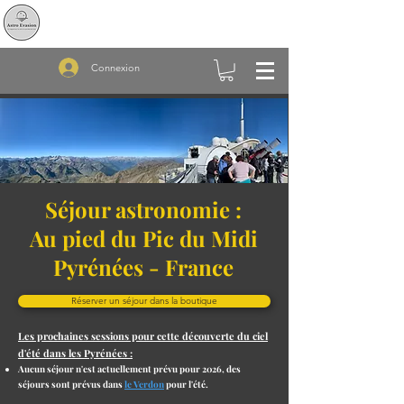
Astro Evasion
Un regard sur le ciel à la portée de tous
Connexion
Séjour astronomie :
Au pied du Pic du Midi
Pyrénées - France
Réserver un séjour dans la boutique
Les prochaines sessions pour cette découverte du ciel
d'été dans les Pyrénées :
Aucun séjour n'est actuellement prévu pour 2026, des
séjours sont prévus dans
le Verdon
pour l'été.