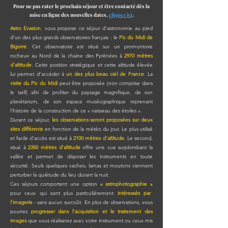
Pour ne pas rater le prochain séjour et être contacté dès la
mise en ligne des nouvelles dates,
cliquez ici
.
Astro Evasion
,
vous propose ce séjour d’astronomie au pied
d’un des plus grands observatoires français : le
Pic du Midi de
Bigorre
. Cet observatoire est situé sur un promontoire
rocheux au Nord de la chaine des Pyrénées à
2970 mètres
d’altitude
. Cette position stratégique et cette altitude élevée
lui permet d’accéder à
un des plus beau ciel de France
. La
visite du Pic du Midi
peut être proposée (non comprise dans
le tarif) afin de profiter du paysage magnifique, de son
planétarium, de son espace muséographique reprenant
l’histoire de la construction de ce « vaisseau des étoiles ».
Durant ce séjour,
les observations seront proposées sur deux
sites différents
en fonction de la météo du jour. Le plus utilisé
et facile d’accès est situé à
2100 mètres d’altitude
. Le second,
situé à
2350 mètres d’altitude
offre une vue surplombant la
vallée et permet de disposer les instruments en toute
sécurité. Seuls quelques vaches, lamas et moutons viennent
perturber la quiétude du lieu durant la nuit.
Ces séjours comportent une option
« astrophotographie »
pour ceux qui sont plus particulièrement
intéressés par
l’imagerie
- sans aucun surcoût. En plus de observations, vous
pourrez
progresser dans l’acquisition et le traitement des
images
que vous réaliserez avec votre instrument ou ceux mis