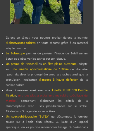
Durant ce séjour, vous pourrez profiter durant la journée
d’
observations solaires
en toute sécurité grâce à du matériel
adapté comme :
Le Solarscope
permet de projeter l’image du Soleil sur un
écran et d’observer les taches sur son disque.
Un prisme de Herschell
ou
un filtre pleine ouverture,
adapté
sur
une lunette apochromatique de 150mm
de diamètre
pour visualiser la photosphère avec ses taches ainsi que la
granulation. Réalisation
d'
images à haute définition
de la
surface solaire.
Vous observerez aussi avec une
lunette LUNT 130 Double
filtration
,
une des plus grandes lunettes solaire spécifique du
marché
, permettant d’observer les détails de la
chromosphère avec ses protubérances sur le limbe.
Réalisation d'images de zones actives.
Un spectrohéliographe "Sol'Ex"
qui décompose la lumière
solaire sur à l'aide d'un réseau. A l'aide d'un logiciel
spécifique, on va pouvoir recomposer l'image du Soleil dans