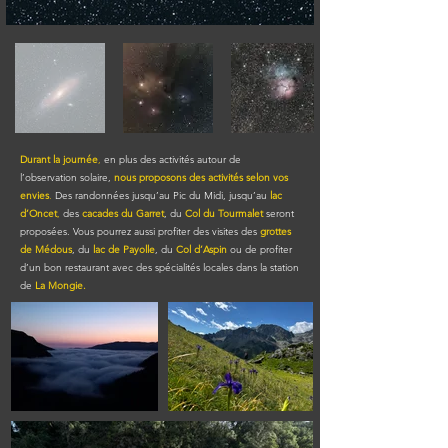
Durant la journée
,
en plus des activités autour de
l’observation solaire,
nous proposons des activités selon vos
envies
.
Des randonnées jusqu’au Pic du Midi, jusqu’au
lac
d’Oncet
,
des
cacades du Garret
, du
Col du Tourmalet
seront
proposées. Vous pourrez aussi profiter des visites des
grottes
de
Médous
, du
lac de Payolle
, du
Col d’Aspin
ou de profiter
d’un bon restaurant avec des spécialités locales dans la station
de
La Mongie.